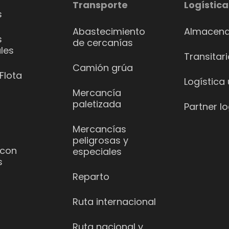
Transporte
Logística
s
Abastecimiento
Almacena
s
de cercanías
les
Transitar
Camión grúa
Flota
Logística
Mercancía
paletizada
Partner lo
Mercancías
peligrosas y
 con
especiales
s
Reparto
Ruta internacional
Ruta nacional y