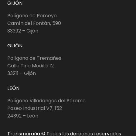
GIJÓN
Polígono de Porceyo
Camín del Fontán, 590
33392 – Gijón
GIJÓN
Polígono de Tremañes
Calle Tina Moditti 12
33211 – Gijón
LEÓN
Polígono Villadangos del Páramo
Paseo Industrial V7, 152
24392 – León
Transmaraña © Todos los derechos reservados