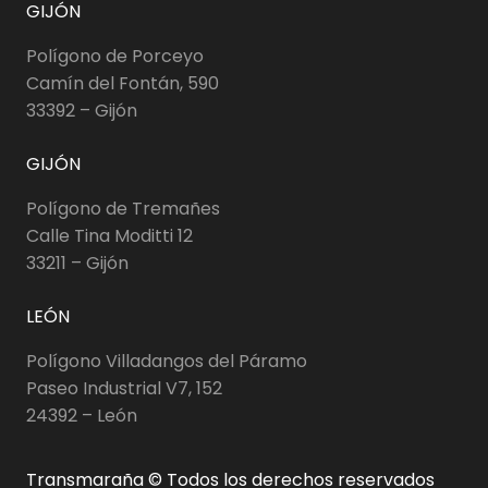
GIJÓN
Polígono de Porceyo
Camín del Fontán, 590
33392 – Gijón
GIJÓN
Polígono de Tremañes
Calle Tina Moditti 12
33211 – Gijón
LEÓN
Polígono Villadangos del Páramo
Paseo Industrial V7, 152
24392 – León
Transmaraña © Todos los derechos reservados