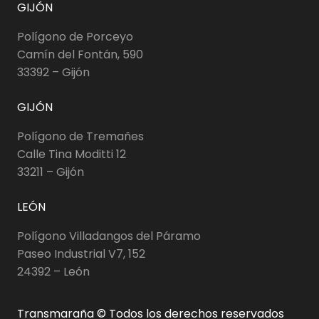
GIJÓN
Polígono de Porceyo
Camín del Fontán, 590
33392 – Gijón
GIJÓN
Polígono de Tremañes
Calle Tina Moditti 12
33211 – Gijón
LEÓN
Polígono Villadangos del Páramo
Paseo Industrial V7, 152
24392 – León
Transmaraña © Todos los derechos reservados