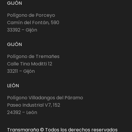
GIJÓN
Polígono de Porceyo
Camín del Fontán, 590
33392 – Gijón
GIJÓN
Polígono de Tremañes
Calle Tina Moditti 12
33211 – Gijón
LEÓN
Polígono Villadangos del Páramo
Paseo Industrial V7, 152
24392 – León
Transmaraña © Todos los derechos reservados