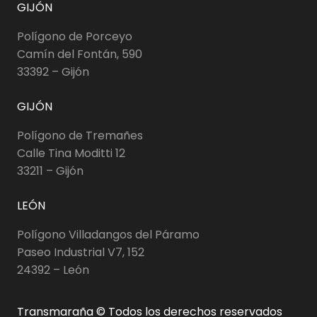
GIJÓN
Polígono de Porceyo
Camín del Fontán, 590
33392 – Gijón
GIJÓN
Polígono de Tremañes
Calle Tina Moditti 12
33211 – Gijón
LEÓN
Polígono Villadangos del Páramo
Paseo Industrial V7, 152
24392 – León
Transmaraña © Todos los derechos reservados