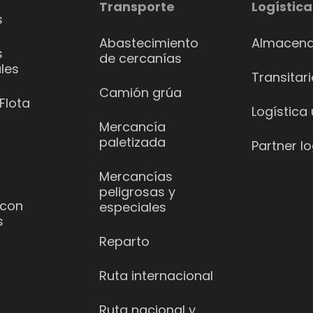
Transporte
Logística
s
Abastecimiento
Almacena
s
de cercanías
les
Transitar
Camión grúa
Flota
Logística
Mercancía
paletizada
Partner lo
Mercancías
peligrosas y
 con
especiales
s
Reparto
Ruta internacional
Ruta nacional y