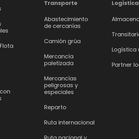
Transporte
Logística
s
Abastecimiento
Almacena
s
de cercanías
les
Transitar
Camión grúa
Flota
Logística
Mercancía
paletizada
Partner lo
Mercancías
peligrosas y
 con
especiales
s
Reparto
Ruta internacional
Ruta nacional y