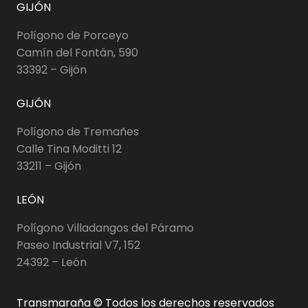
GIJÓN
Polígono de Porceyo
Camín del Fontán, 590
33392 – Gijón
GIJÓN
Polígono de Tremañes
Calle Tina Moditti 12
33211 – Gijón
LEÓN
Polígono Villadangos del Páramo
Paseo Industrial V7, 152
24392 – León
Transmaraña © Todos los derechos reservados