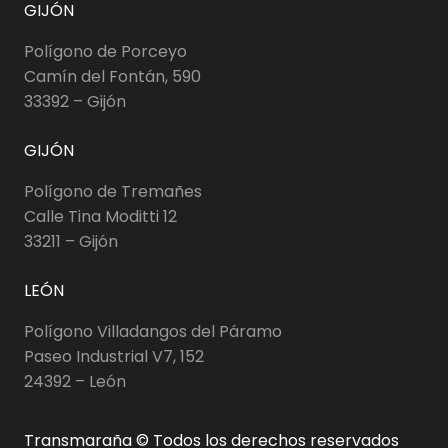
GIJÓN
Polígono de Porceyo
Camín del Fontán, 590
33392 – Gijón
GIJÓN
Polígono de Tremañes
Calle Tina Moditti 12
33211 – Gijón
LEÓN
Polígono Villadangos del Páramo
Paseo Industrial V7, 152
24392 – León
Transmaraña © Todos los derechos reservados