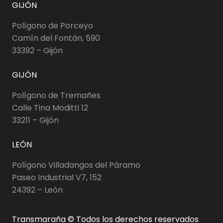
GIJÓN
Polígono de Porceyo
Camín del Fontán, 590
33392 – Gijón
GIJÓN
Polígono de Tremañes
Calle Tina Moditti 12
33211 – Gijón
LEÓN
Polígono Villadangos del Páramo
Paseo Industrial V7, 152
24392 – León
Transmaraña © Todos los derechos reservados