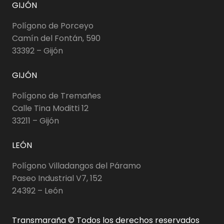
GIJÓN
Polígono de Porceyo
Camín del Fontán, 590
33392 – Gijón
GIJÓN
Polígono de Tremañes
Calle Tina Moditti 12
33211 – Gijón
LEÓN
Polígono Villadangos del Páramo
Paseo Industrial V7, 152
24392 – León
Transmaraña © Todos los derechos reservados