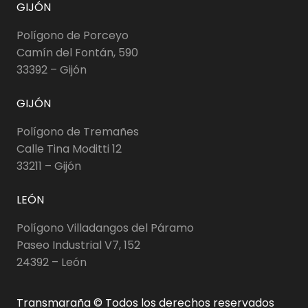
GIJÓN
Polígono de Porceyo
Camín del Fontán, 590
33392 – Gijón
GIJÓN
Polígono de Tremañes
Calle Tina Moditti 12
33211 – Gijón
LEÓN
Polígono Villadangos del Páramo
Paseo Industrial V7, 152
24392 – León
Transmaraña © Todos los derechos reservados