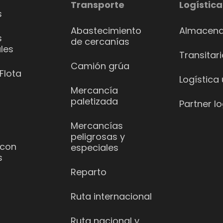
Transporte
Logística
s
Abastecimiento
Almacena
s
de cercanías
les
Transitar
Camión grúa
Flota
Logística
Mercancía
paletizada
Partner lo
Mercancías
peligrosas y
 con
especiales
s
Reparto
Ruta internacional
Ruta nacional y