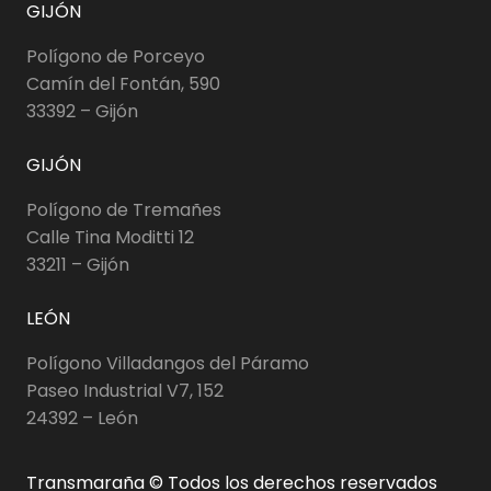
GIJÓN
Polígono de Porceyo
Camín del Fontán, 590
33392 – Gijón
GIJÓN
Polígono de Tremañes
Calle Tina Moditti 12
33211 – Gijón
LEÓN
Polígono Villadangos del Páramo
Paseo Industrial V7, 152
24392 – León
Transmaraña © Todos los derechos reservados