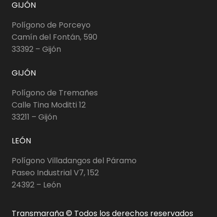
GIJÓN
Polígono de Porceyo
Camín del Fontán, 590
33392 – Gijón
GIJÓN
Polígono de Tremañes
Calle Tina Moditti 12
33211 – Gijón
LEÓN
Polígono Villadangos del Páramo
Paseo Industrial V7, 152
24392 – León
Transmaraña © Todos los derechos reservados