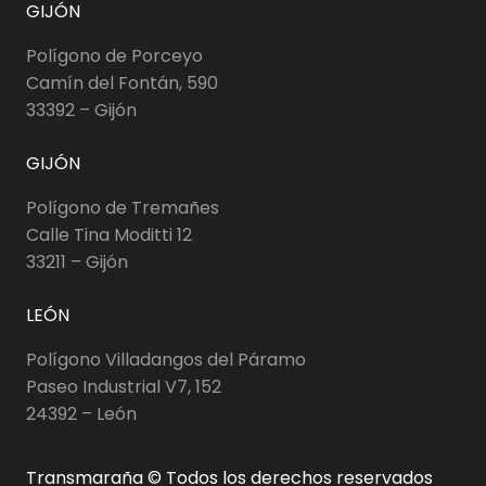
GIJÓN
Polígono de Porceyo
Camín del Fontán, 590
33392 – Gijón
GIJÓN
Polígono de Tremañes
Calle Tina Moditti 12
33211 – Gijón
LEÓN
Polígono Villadangos del Páramo
Paseo Industrial V7, 152
24392 – León
Transmaraña © Todos los derechos reservados