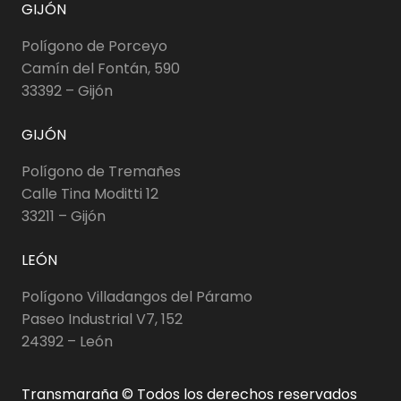
GIJÓN
Polígono de Porceyo
Camín del Fontán, 590
33392 – Gijón
GIJÓN
Polígono de Tremañes
Calle Tina Moditti 12
33211 – Gijón
LEÓN
Polígono Villadangos del Páramo
Paseo Industrial V7, 152
24392 – León
Transmaraña © Todos los derechos reservados