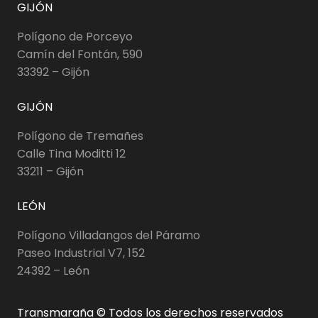
GIJÓN
Polígono de Porceyo
Camín del Fontán, 590
33392 – Gijón
GIJÓN
Polígono de Tremañes
Calle Tina Moditti 12
33211 – Gijón
LEÓN
Polígono Villadangos del Páramo
Paseo Industrial V7, 152
24392 – León
Transmaraña © Todos los derechos reservados