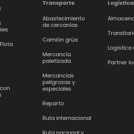
Transporte
Logística
s
Abastecimiento
Almacena
s
de cercanías
les
Transitar
Camión grúa
Flota
Logística
Mercancía
paletizada
Partner lo
Mercancías
peligrosas y
 con
especiales
s
Reparto
Ruta internacional
Ruta nacional y