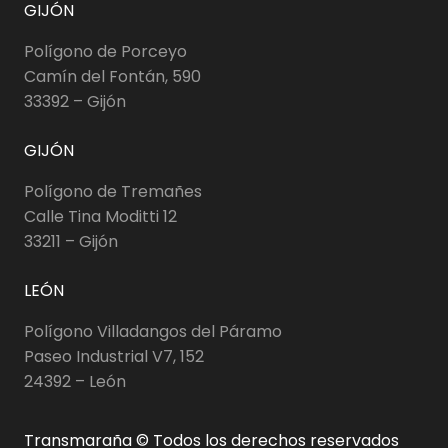
GIJÓN
Polígono de Porceyo
Camín del Fontán, 590
33392 – Gijón
GIJÓN
Polígono de Tremañes
Calle Tina Moditti 12
33211 – Gijón
LEÓN
Polígono Villadangos del Páramo
Paseo Industrial V7, 152
24392 – León
Transmaraña © Todos los derechos reservados