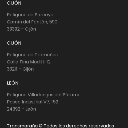
GIJÓN
Polígono de Porceyo
Camín del Fontán, 590
33392 – Gijón
GIJÓN
Polígono de Tremañes
Calle Tina Moditti 12
33211 – Gijón
LEÓN
Polígono Villadangos del Páramo
Paseo Industrial V7, 152
24392 – León
Transmaraña © Todos los derechos reservados