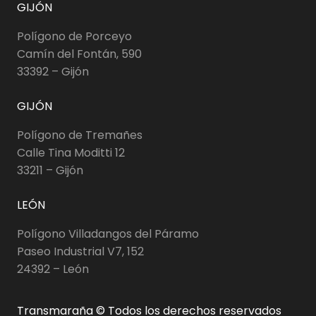
GIJÓN
Polígono de Porceyo
Camín del Fontán, 590
33392 – Gijón
GIJÓN
Polígono de Tremañes
Calle Tina Moditti 12
33211 – Gijón
LEÓN
Polígono Villadangos del Páramo
Paseo Industrial V7, 152
24392 – León
Transmaraña © Todos los derechos reservados