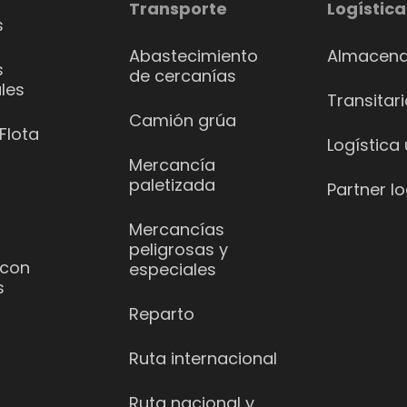
Transporte
Logística
s
Abastecimiento
Almacena
s
de cercanías
les
Transitar
Camión grúa
Flota
Logística
Mercancía
paletizada
Partner lo
Mercancías
peligrosas y
 con
especiales
s
Reparto
Ruta internacional
Ruta nacional y