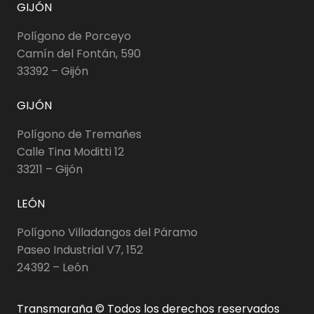
GIJÓN
Polígono de Porceyo
Camín del Fontán, 590
33392 – Gijón
GIJÓN
Polígono de Tremañes
Calle Tina Moditti 12
33211 – Gijón
LEÓN
Polígono Villadangos del Páramo
Paseo Industrial V7, 152
24392 – León
Transmaraña © Todos los derechos reservados