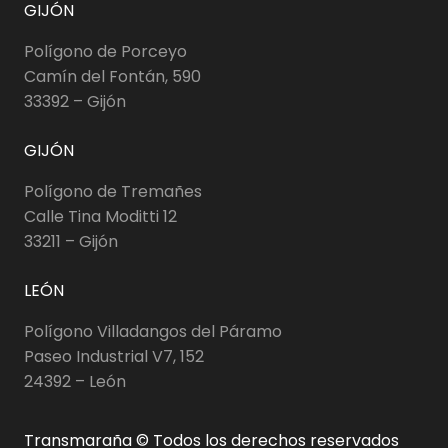
GIJÓN
Polígono de Porceyo
Camín del Fontán, 590
33392 – Gijón
GIJÓN
Polígono de Tremañes
Calle Tina Moditti 12
33211 – Gijón
LEÓN
Polígono Villadangos del Páramo
Paseo Industrial V7, 152
24392 – León
Transmaraña © Todos los derechos reservados