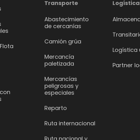
Transporte
Logística
s
Abastecimiento
Almacena
s
de cercanías
les
Transitar
Camión grúa
Flota
Logística
Mercancía
paletizada
Partner lo
Mercancías
peligrosas y
 con
especiales
s
Reparto
Ruta internacional
Ruta nacional y