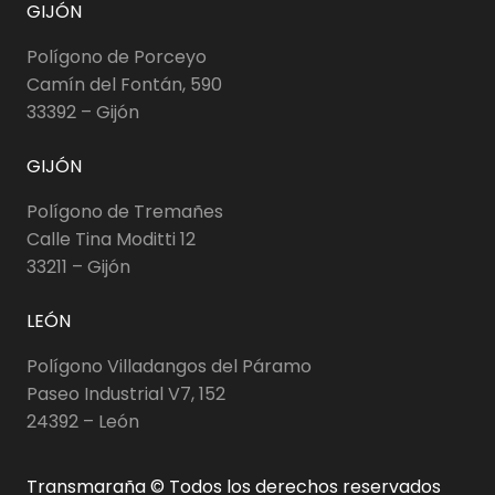
GIJÓN
Polígono de Porceyo
Camín del Fontán, 590
33392 – Gijón
GIJÓN
Polígono de Tremañes
Calle Tina Moditti 12
33211 – Gijón
LEÓN
Polígono Villadangos del Páramo
Paseo Industrial V7, 152
24392 – León
Transmaraña © Todos los derechos reservados