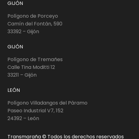
GIJÓN
Polígono de Porceyo
Camín del Fontán, 590
33392 – Gijón
GIJÓN
Polígono de Tremañes
Calle Tina Moditti 12
33211 – Gijón
LEÓN
Polígono Villadangos del Páramo
Paseo Industrial V7, 152
24392 – León
Transmaraña © Todos los derechos reservados