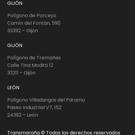
GIJÓN
Polígono de Porceyo
Camín del Fontán, 590
33392 – Gijón
GIJÓN
Polígono de Tremañes
Calle Tina Moditti 12
33211 – Gijón
LEÓN
Polígono Villadangos del Páramo
Paseo Industrial V7, 152
24392 – León
Transmaraña © Todos los derechos reservados