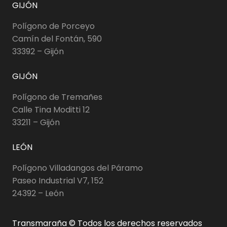
GIJÓN
Polígono de Porceyo
Camín del Fontán, 590
33392 – Gijón
GIJÓN
Polígono de Tremañes
Calle Tina Moditti 12
33211 – Gijón
LEÓN
Polígono Villadangos del Páramo
Paseo Industrial V7, 152
24392 – León
Transmaraña © Todos los derechos reservados