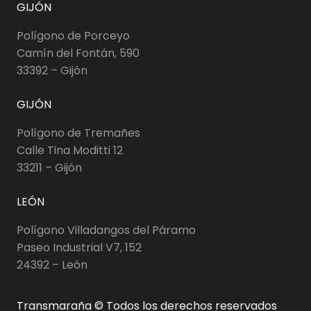
GIJÓN
Polígono de Porceyo
Camín del Fontán, 590
33392 – Gijón
GIJÓN
Polígono de Tremañes
Calle Tina Moditti 12
33211 – Gijón
LEÓN
Polígono Villadangos del Páramo
Paseo Industrial V7, 152
24392 – León
Transmaraña © Todos los derechos reservados