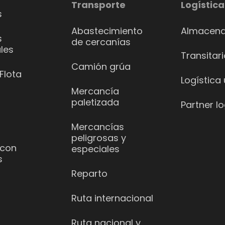
Transporte
Logística
s
Abastecimiento
Almacena
s
de cercanías
les
Transitar
Camión grúa
Flota
Logística
Mercancía
paletizada
Partner lo
Mercancías
peligrosas y
 con
especiales
s
Reparto
Ruta internacional
Ruta nacional y