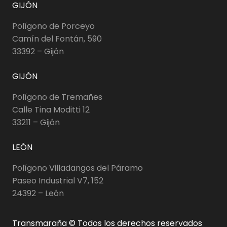
GIJÓN
Polígono de Porceyo
Camín del Fontán, 590
33392 – Gijón
GIJÓN
Polígono de Tremañes
Calle Tina Moditti 12
33211 – Gijón
LEÓN
Polígono Villadangos del Páramo
Paseo Industrial V7, 152
24392 – León
Transmaraña © Todos los derechos reservados