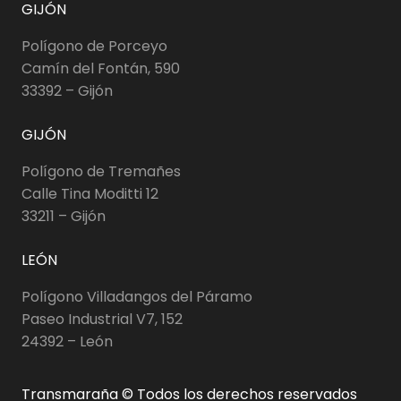
GIJÓN
Polígono de Porceyo
Camín del Fontán, 590
33392 – Gijón
GIJÓN
Polígono de Tremañes
Calle Tina Moditti 12
33211 – Gijón
LEÓN
Polígono Villadangos del Páramo
Paseo Industrial V7, 152
24392 – León
Transmaraña © Todos los derechos reservados