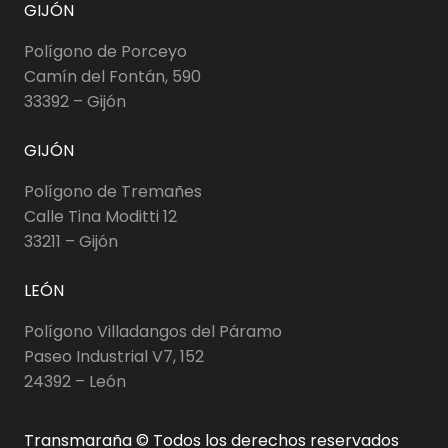
GIJÓN
Polígono de Porceyo
Camín del Fontán, 590
33392 – Gijón
GIJÓN
Polígono de Tremañes
Calle Tina Moditti 12
33211 – Gijón
LEÓN
Polígono Villadangos del Páramo
Paseo Industrial V7, 152
24392 – León
Transmaraña © Todos los derechos reservados