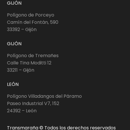
GIJÓN
Polígono de Porceyo
Camín del Fontán, 590
33392 – Gijón
GIJÓN
Polígono de Tremañes
Calle Tina Moditti 12
33211 – Gijón
LEÓN
Polígono Villadangos del Páramo
Paseo Industrial V7, 152
24392 – León
Transmaraña © Todos los derechos reservados