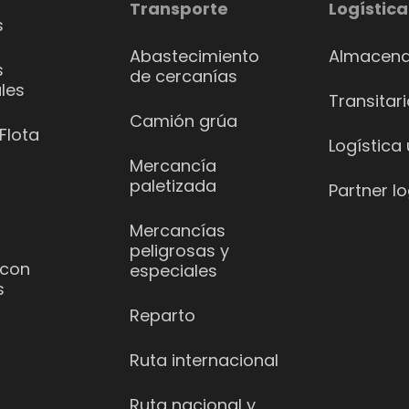
Transporte
Logística
s
Abastecimiento
Almacena
s
de cercanías
les
Transitar
Camión grúa
Flota
Logística
Mercancía
paletizada
Partner lo
Mercancías
peligrosas y
 con
especiales
s
Reparto
Ruta internacional
Ruta nacional y