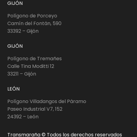
GIJÓN
Polígono de Porceyo
Camín del Fontán, 590
33392 – Gijón
GIJÓN
Polígono de Tremañes
Calle Tina Moditti 12
33211 – Gijón
LEÓN
Polígono Villadangos del Páramo
Paseo Industrial V7, 152
24392 – León
Transmaraña © Todos los derechos reservados