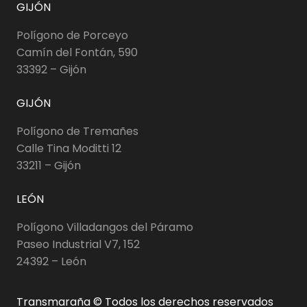
GIJÓN
Polígono de Porceyo
Camín del Fontán, 590
33392 – Gijón
GIJÓN
Polígono de Tremañes
Calle Tina Moditti 12
33211 – Gijón
LEÓN
Polígono Villadangos del Páramo
Paseo Industrial V7, 152
24392 – León
Transmaraña © Todos los derechos reservados