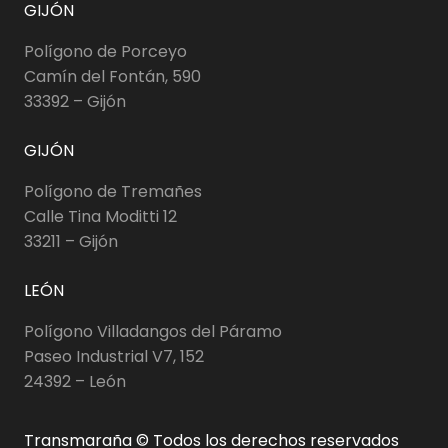
GIJÓN
Polígono de Porceyo
Camín del Fontán, 590
33392 – Gijón
GIJÓN
Polígono de Tremañes
Calle Tina Moditti 12
33211 – Gijón
LEÓN
Polígono Villadangos del Páramo
Paseo Industrial V7, 152
24392 – León
Transmaraña © Todos los derechos reservados