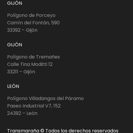
GIJÓN
Polígono de Porceyo
Camín del Fontán, 590
33392 – Gijón
GIJÓN
Polígono de Tremañes
Calle Tina Moditti 12
33211 – Gijón
LEÓN
Polígono Villadangos del Páramo
Paseo Industrial V7, 152
24392 – León
Transmaraña © Todos los derechos reservados