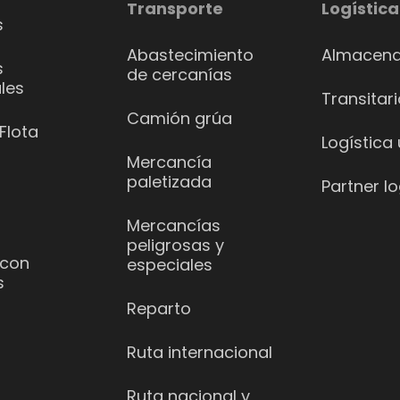
Transporte
Logística
s
Abastecimiento
Almacena
s
de cercanías
les
Transitar
Camión grúa
Flota
Logística
Mercancía
paletizada
Partner lo
Mercancías
peligrosas y
 con
especiales
s
Reparto
Ruta internacional
Ruta nacional y