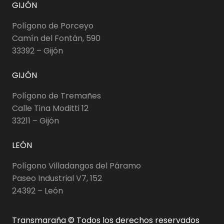
GIJÓN
Polígono de Porceyo
Camín del Fontán, 590
33392 – Gijón
GIJÓN
Polígono de Tremañes
Calle Tina Moditti 12
33211 – Gijón
LEÓN
Polígono Villadangos del Páramo
Paseo Industrial V7, 152
24392 – León
Transmaraña © Todos los derechos reservados