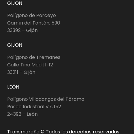
GIJÓN
Polígono de Porceyo
Camín del Fontán, 590
33392 – Gijón
GIJÓN
Polígono de Tremañes
Calle Tina Moditti 12
33211 – Gijón
LEÓN
Polígono Villadangos del Páramo
Paseo Industrial V7, 152
24392 – León
Transmaraña © Todos los derechos reservados