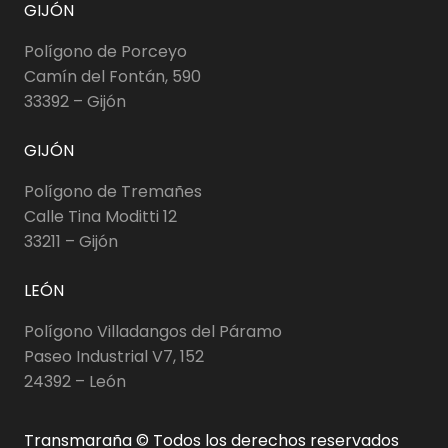
GIJÓN
Polígono de Porceyo
Camín del Fontán, 590
33392 – Gijón
GIJÓN
Polígono de Tremañes
Calle Tina Moditti 12
33211 – Gijón
LEÓN
Polígono Villadangos del Páramo
Paseo Industrial V7, 152
24392 – León
Transmaraña © Todos los derechos reservados