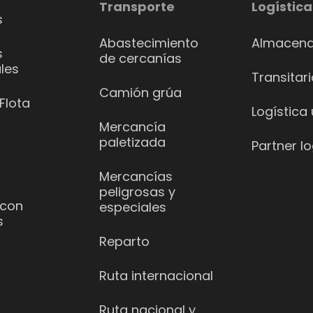
Transporte
Logística
s
Abastecimiento
Almacena
s
de cercanías
les
Transitar
Camión grúa
Flota
Logística
Mercancía
paletizada
Partner lo
Mercancías
peligrosas y
 con
especiales
s
Reparto
Ruta internacional
Ruta nacional y