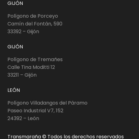
GIJÓN
Polígono de Porceyo
Camín del Fontán, 590
33392 – Gijón
GIJÓN
Polígono de Tremañes
Calle Tina Moditti 12
33211 – Gijón
LEÓN
Polígono Villadangos del Páramo
Paseo Industrial V7, 152
24392 – León
Transmaraña © Todos los derechos reservados