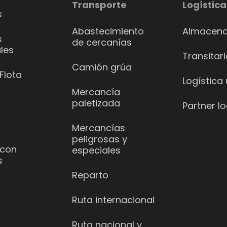
Transporte
Logística
s
Abastecimiento
Almacena
s
de cercanías
les
Transitar
Camión grúa
Flota
Logística
Mercancía
paletizada
Partner lo
Mercancías
peligrosas y
 con
especiales
s
Reparto
Ruta internacional
Ruta nacional y