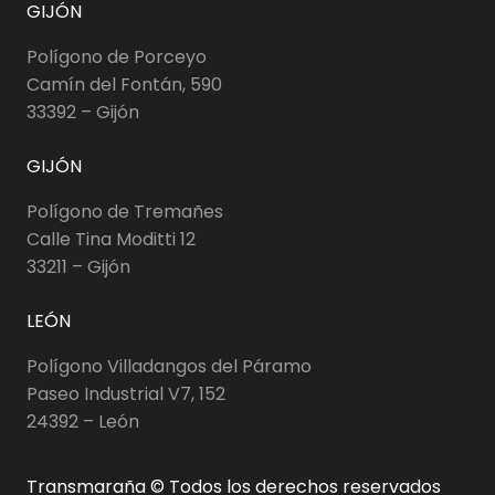
GIJÓN
Polígono de Porceyo
Camín del Fontán, 590
33392 – Gijón
GIJÓN
Polígono de Tremañes
Calle Tina Moditti 12
33211 – Gijón
LEÓN
Polígono Villadangos del Páramo
Paseo Industrial V7, 152
24392 – León
Transmaraña © Todos los derechos reservados